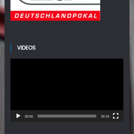
VIDEOS
Video-
Player
00:00
00:19