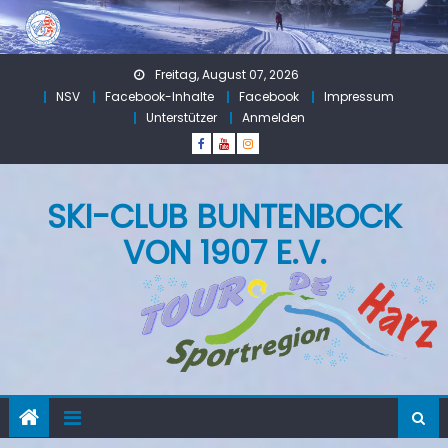
Skip
to
content
Freitag, August 07, 2026
NSV
Facebook-Inhalte
Facebook
Impressum
Unterstützer
Anmelden
SKI-CLUB BUNTENBOCK
VON 1907 E.V.