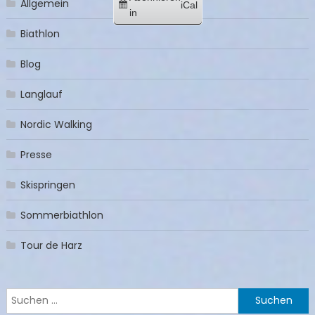
Allgemein
iCal
in
Biathlon
Blog
Langlauf
Nordic Walking
Presse
Skispringen
Sommerbiathlon
Tour de Harz
Suchen
nach: