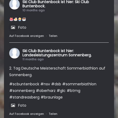
Ski Club Buntenbock
ist hier: Ski Club
Buntenbock.
10 months ago
Foto
Auf Facebook anzeigen
·
Teilen
Ski Club Buntenbock
ist hier:
Landesleistungszentrum Sonnenberg.
11 months ago
2. Tag Deutsche Meisterschaft Sommerbiathlon auf
Sonnenberg.
#scbuntenbock
#nsv
#dsb
#sommerbiathlon
#sonnenberg
#oberharz
#glc
#btmg
#standreasberg
#braunlage
Foto
Auf Facebook anzeigen
·
Teilen