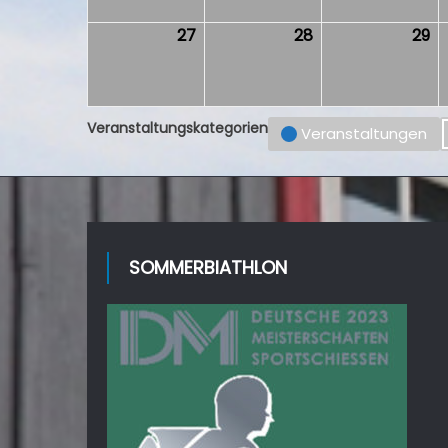
27
27.
28
28.
29
29
April
April
Ap
2026
2026
2
Veranstaltungskategorien
Veranstaltungen
SOMMERBIATHLON