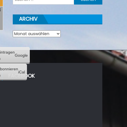
nach:
3
3.
Mai
ARCHIV
2026
Archiv
intragen
Google
n
bonnieren
iCal
FACEBOOK
n