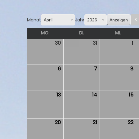
Monat
Jahr
MO.
MONTAG
DI.
DIENSTAG
MI.
MITTW
30
30.
31
31.
1
1.
März
März
Ap
2026
2026
2
6
6.
7
7.
8
8.
April
April
Ap
2026
2026
2
13
13.
14
14.
15
15.
April
April
Ap
2026
2026
2
20
20.
21
21.
22
22
April
April
Ap
2026
2026
2