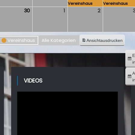
Vereinshaus
Vereinshaus
.
30
30.
1
1.
2
2.
ril
April
Mai
Mai
026
2026
2026
2026
Vereinshaus
Alle Kategorien
Ansicht
ausdrucken
E
i
A
VIDEOS
i
Video-
Player