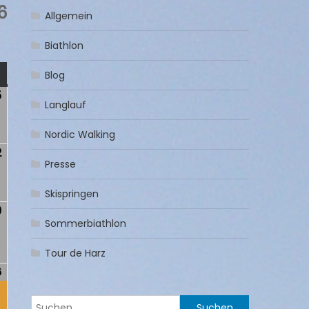
6
Allgemein
Biathlon
NTAG
Blog
5
5.
Langlauf
April
2026
Nordic Walking
2
12.
Presse
April
2026
Skispringen
9
19.
Sommerbiathlon
)
April
2026
Tour de Harz
6
26.
(1
)
April
Veranstaltung)
Suchen
2026