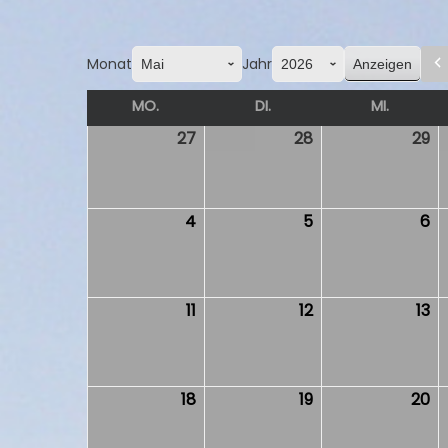
Monat
Jahr
MO.
MONTAG
DI.
DIENSTAG
MI.
MITTW
27
27.
28
28.
29
29
April
April
Ap
2026
2026
2
4
4.
5
5.
6
6.
Mai
Mai
Ma
2026
2026
2
11
11.
12
12.
13
13.
Mai
Mai
Ma
2026
2026
2
18
18.
19
19.
20
20
Mai
Mai
Ma