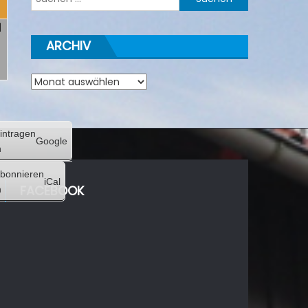
2026
nach:
1
31.
)
Mai
ARCHIV
2026
Archiv
intragen
Google
n
bonnieren
iCal
FACEBOOK
n