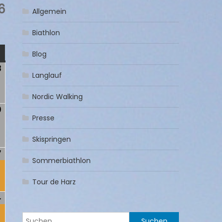
6
Allgemein
Biathlon
NTAG
Blog
3
3.
Langlauf
Mai
2026
Nordic Walking
0
10.
Presse
)
Mai
2026
Skispringen
7
17.
(1
Sommerbiathlon
)
Mai
Veranstaltung)
2026
Tour de Harz
4
24.
(1
)
Mai
Veranstaltung)
Suchen