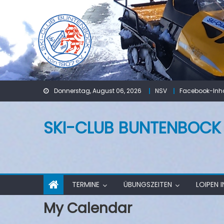
Skip
to
content
Donnerstag, August 06, 2026
NSV
Facebook-Inha
SKI-CLUB BUNTENBOCK V
TERMINE
ÜBUNGSZEITEN
LOIPEN 
My Calendar