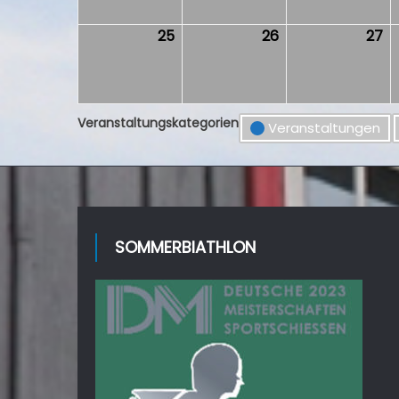
2026
2026
2
25
25.
26
26.
27
27
Mai
Mai
Ma
2026
2026
2
Veranstaltungskategorien
Veranstaltungen
SOMMERBIATHLON