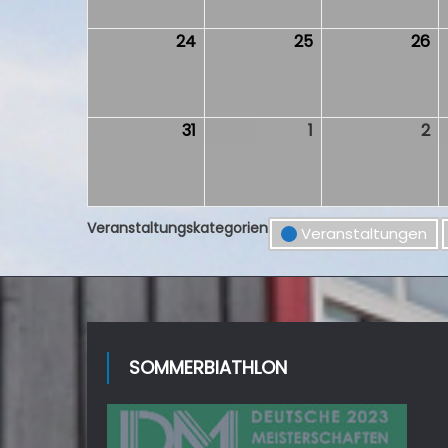
2026
2026
2
24
24.
25
25.
26
26
August
August
Au
2026
2026
2
31
31.
1
1.
2
2.
August
September
S
2026
2026
2
Veranstaltungskategorien
Veranstaltungen
SOMMERBIATHLON