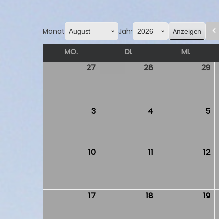
Monat
Jahr
MO.
MONTAG
DI.
DIENSTAG
MI.
MITTW
27
27.
28
28.
29
29
Juli
Juli
Ju
2026
2026
2
3
3.
4
4.
5
5.
August
August
Au
2026
2026
2
10
10.
11
11.
12
12.
August
August
Au
2026
2026
2
17
17.
18
18.
19
19.
August
August
Au