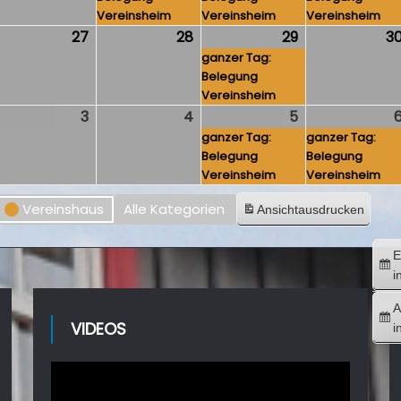
026
2026
2026
2026
Vereinsheim
Vereinsheim
Vereinsheim
.
27
27.
28
28.
29
29.
(1
3
gust
August
August
ganzer Tag:
August
Veranstaltung
Belegung
026
2026
2026
2026
Vereinsheim
3
3.
4
4.
5
5.
(1
eptember
September
September
ganzer Tag:
September
Veranstaltung
ganzer Tag:
Belegung
Belegung
026
2026
2026
2026
Vereinsheim
Vereinsheim
Vereinshaus
Alle Kategorien
Ansicht
ausdrucken
E
i
A
VIDEOS
i
Video-
Player