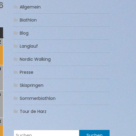
6
Allgemein
Biathlon
NTAG
Blog
2
2.
(1
Langlauf
)
August
Veranstaltung)
2026
Nordic Walking
9
9.
Presse
August
2026
Skispringen
6
16.
Sommerbiathlon
)
August
2026
Tour de Harz
3
23.
(1
)
August
Veranstaltung)
Suchen