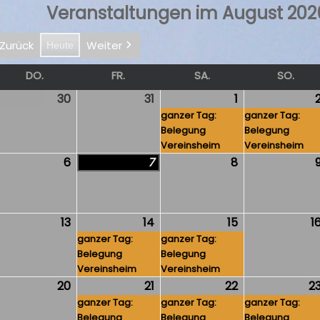
Veranstaltungen im August 202
Zurück
Weiter
Heute
OCH
DO.
DONNERSTAG
FR.
FREITAG
SA.
SAMSTAG
SO.
SON
.
30
30.
31
31.
1
1.
(1
li
Juli
Juli
ganzer Tag:
August
Veranstaltung
ganzer Tag:
Belegung
Belegung
026
2026
2026
2026
Vereinsheim
Vereinsheim
6
6.
7
7.
8
8.
gust
August
August
August
026
2026
2026
2026
13
13.
14
14.
(1
15
15.
(1
1
gust
August
ganzer Tag:
August
Veranstaltung)
ganzer Tag:
August
Veranstaltung
Belegung
Belegung
026
2026
2026
2026
Vereinsheim
Vereinsheim
20
20.
21
21.
(1
22
22.
(1
2
gust
August
ganzer Tag:
August
Veranstaltung)
ganzer Tag:
August
Veranstaltung
ganzer Tag:
Belegung
Belegung
Belegung