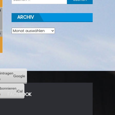
2026
nach:
0
30.
ARCHIV
)
August
2026
Archiv
6
6.
(1
)
September
Veranstaltung)
2026
intragen
Google
n
bonnieren
iCal
FACEBOOK
n