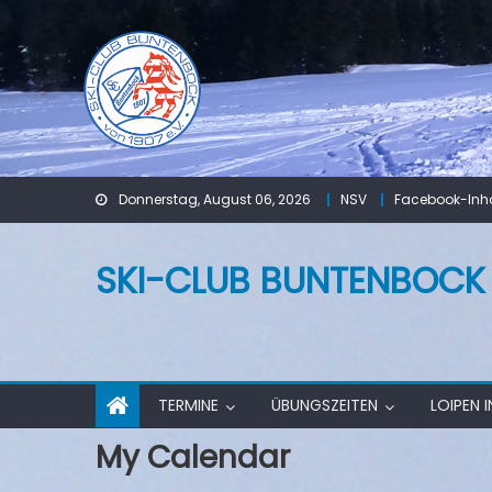
Skip
to
content
Donnerstag, August 06, 2026
NSV
Facebook-Inha
SKI-CLUB BUNTENBOCK V
TERMINE
ÜBUNGSZEITEN
LOIPEN 
My Calendar