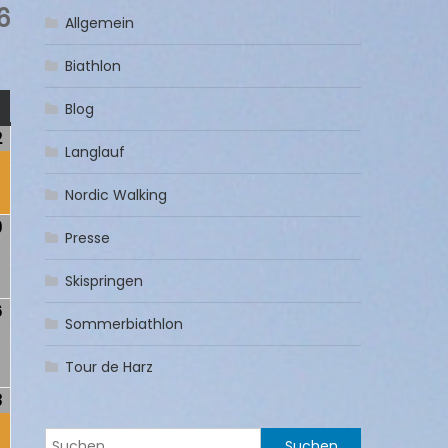
6
Allgemein
Biathlon
NTAG
Blog
2
2.
(1
Langlauf
)
August
Veranstaltung)
2026
Nordic Walking
9
9.
Presse
August
2026
Skispringen
6
16.
Sommerbiathlon
)
August
2026
Tour de Harz
3
23.
(1
)
August
Veranstaltung)
Suchen