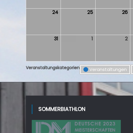
2026
2026
2
24
24.
25
25.
26
26
August
August
Au
2026
2026
2
31
31.
1
1.
2
2.
August
September
S
2026
2026
2
Veranstaltungskategorien
Veranstaltungen
SOMMERBIATHLON