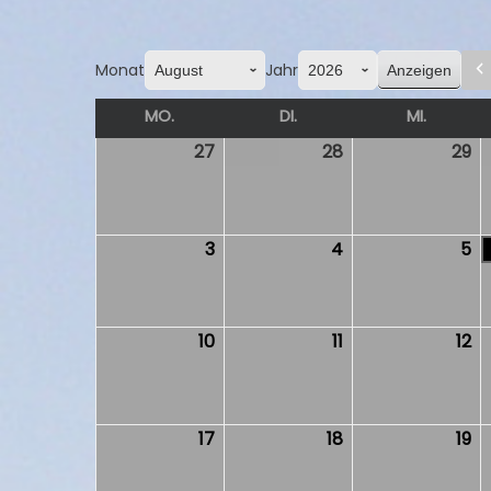
Monat
Jahr
MO.
MONTAG
DI.
DIENSTAG
MI.
MITTW
27
27.
28
28.
29
29
Juli
Juli
Ju
2026
2026
2
3
3.
4
4.
5
5.
August
August
Au
2026
2026
2
10
10.
11
11.
12
12.
August
August
Au
2026
2026
2
17
17.
18
18.
19
19.
August
August
Au