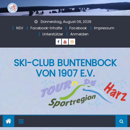
Skip
to
content
Donnerstag, August 06, 2026
NSV
Facebook-Inhalte
Facebook
Impressum
Unterstützer
Anmelden
SKI-CLUB BUNTENBOCK
VON 1907 E.V.