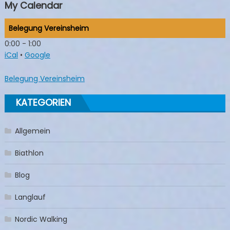
My Calendar
Belegung Vereinsheim
0:00
-
1:00
iCal
•
Google
More
Belegung Vereinsheim
information
about
KATEGORIEN
Allgemein
Biathlon
Blog
Langlauf
Nordic Walking