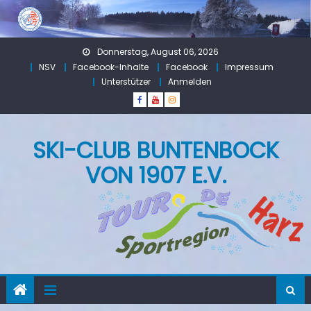
Skip
to
content
Donnerstag, August 06, 2026
NSV
Facebook-Inhalte
Facebook
Impressum
Unterstützer
Anmelden
SKI-CLUB BUNTENBOCK
VON 1907 E.V.