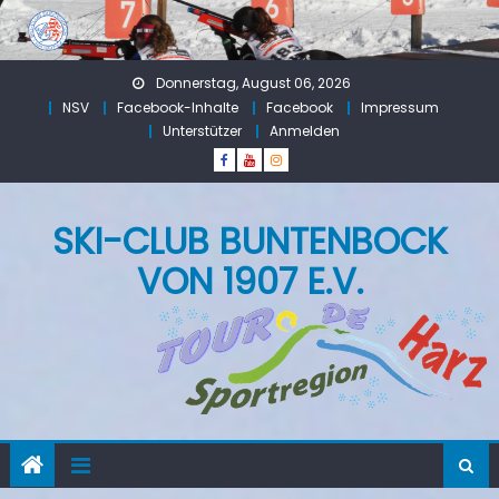
Skip
to
content
Donnerstag, August 06, 2026
NSV
Facebook-Inhalte
Facebook
Impressum
Unterstützer
Anmelden
SKI-CLUB BUNTENBOCK
VON 1907 E.V.