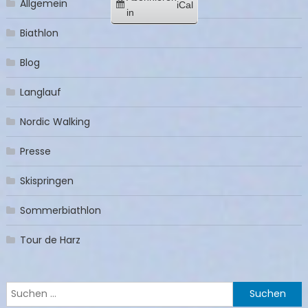
Allgemein
iCal
in
Biathlon
Blog
Langlauf
Nordic Walking
Presse
Skispringen
Sommerbiathlon
Tour de Harz
Suchen
nach: