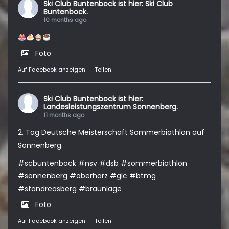
Ski Club Buntenbock
ist hier: Ski Club
Buntenbock.
10 months ago
Foto
Auf Facebook anzeigen
·
Teilen
Ski Club Buntenbock
ist hier:
Landesleistungszentrum Sonnenberg.
11 months ago
2. Tag Deutsche Meisterschaft Sommerbiathlon auf
Sonnenberg.
#scbuntenbock
#nsv
#dsb
#sommerbiathlon
#sonnenberg
#oberharz
#glc
#btmg
#standreasberg
#braunlage
Foto
Auf Facebook anzeigen
·
Teilen