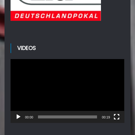
VIDEOS
Video-
Player
00:00
00:19