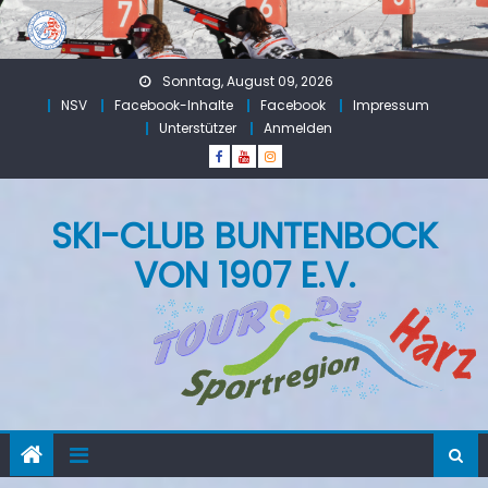
Skip
to
content
Sonntag, August 09, 2026
NSV
Facebook-Inhalte
Facebook
Impressum
Unterstützer
Anmelden
SKI-CLUB BUNTENBOCK
VON 1907 E.V.