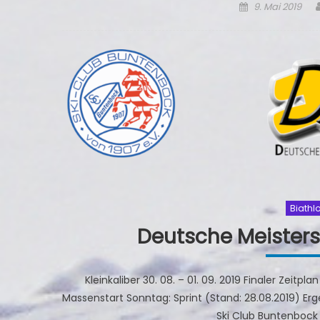
Posted
9. Mai 2019
on
Biathl
Deutsche Meister
Kleinkaliber 30. 08. – 01. 09. 2019 Finaler Zeitp
Massenstart Sonntag: Sprint (Stand: 28.08.2019) Erg
Ski Club Buntenbock