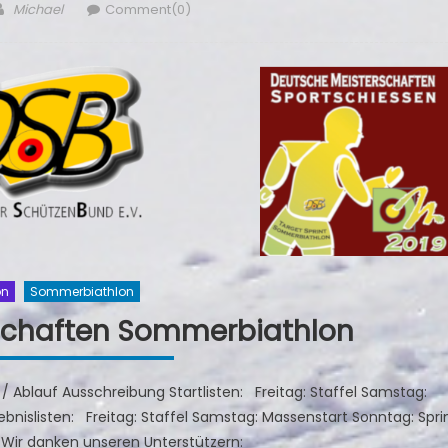
Author
Michael
Comment(0)
on
Sommerbiathlon
schaften Sommerbiathlon
lan / Ablauf Ausschreibung Startlisten: Freitag: Staffel Samstag:
ebnislisten: Freitag: Staffel Samstag: Massenstart Sonntag: Spri
 Wir danken unseren Unterstützern: