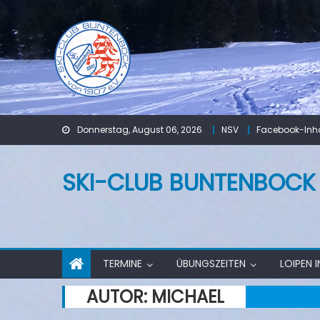
Skip
to
content
Donnerstag, August 06, 2026
NSV
Facebook-Inha
SKI-CLUB BUNTENBOCK V
TERMINE
ÜBUNGSZEITEN
LOIPEN 
AUTOR:
MICHAEL