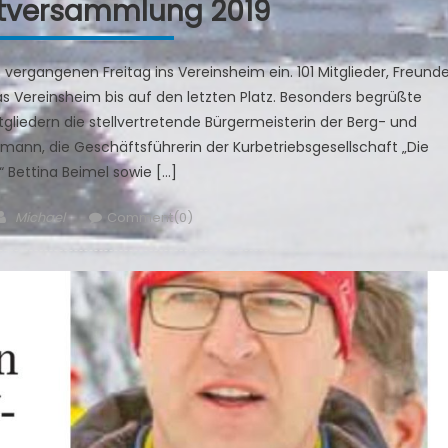
tversammlung 2019
ergangenen Freitag ins Vereinsheim ein. 101 Mitglieder, Freund
as Vereinsheim bis auf den letzten Platz. Besonders begrüßte
liedern die stellvertretende Bürgermeisterin der Berg- und
ormann, die Geschäftsführerin der Kurbetriebsgesellschaft „Die
 Bettina Beimel sowie […]
Author
Michael
Comment(0)