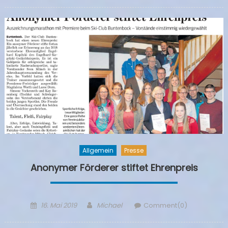
on
Allgemein
Presse
Anonymer Förderer stiftet Ehrenpreis
Posted
Author
16. Mai 2019
Michael
Comment(0)
on