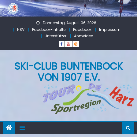
Skip
to
content
Donnerstag, August 06, 2026
NSV
Facebook-Inhalte
Facebook
Impressum
Unterstützer
Anmelden
SKI-CLUB BUNTENBOCK
VON 1907 E.V.