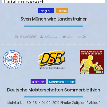
Langlauf
Presse
Sven Münch wird Landestrainer
Posted
Author
9. Mai 2019
Michael
Comment(0)
on
Biathlon
Sommerbiathlon
Deutsche Meisterschaften Sommerbiathlon
Kleinkaliber 30. 08. – 01. 09. 2019 Finaler Zeitplan / Ablauf