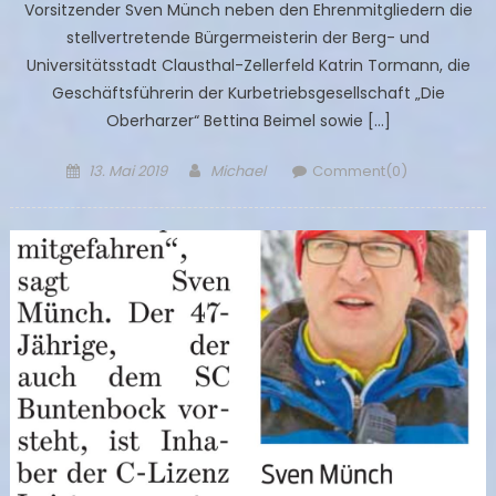
Vorsitzender Sven Münch neben den Ehrenmitgliedern die
stellvertretende Bürgermeisterin der Berg- und
Universitätsstadt Clausthal-Zellerfeld Katrin Tormann, die
Geschäftsführerin der Kurbetriebsgesellschaft „Die
Oberharzer“ Bettina Beimel sowie […]
Posted
Author
13. Mai 2019
Michael
Comment(0)
on