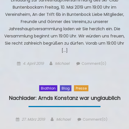
Einladung zur Jahreshauptversammlung des Ski-Club
Buntenbockam Freitag, 10. Mai 2019 um 19:00 Uhr im
Vereinsheim, An der Trift 6b in Buntenbock Liebe Mitglieder,
Freunde und Gönner des Vereins,zu unserer
Jahreshauptversammlung laden wir Sie herzlich ein. Die
Versammlung beginnt um 19:00 Uhr. Wir würden uns freuen,
Sie recht zahlreich begrüßen zu dürfen. Vorab um 19:00 Uhr
[…]
Posted
Author
4. April 2019
Michael
Comment(0)
on
Biathlon
Blog
Presse
Nachlader: Arnds Konstanz war unglaublich
Posted
Author
27. März 2019
Michael
Comment(0)
on