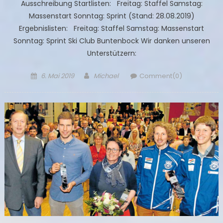
Ausschreibung Startlisten: Freitag: Staffel Samstag:
Massenstart Sonntag: Sprint (Stand: 28.08.2019)
Ergebnislisten: Freitag: Staffel Samstag: Massenstart
Sonntag: Sprint Ski Club Buntenbock Wir danken unseren
Unterstützern:
Posted
Author
6. Mai 2019
Michael
Comment(0)
on