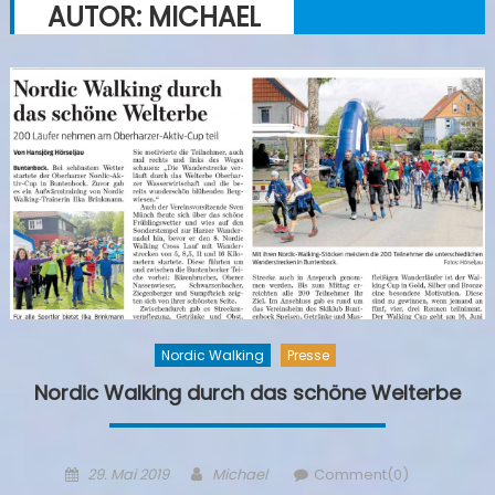
AUTOR:
MICHAEL
Nordic Walking
Presse
Nordic Walking durch das schöne Welterbe
Posted
Author
29. Mai 2019
Michael
Comment(0)