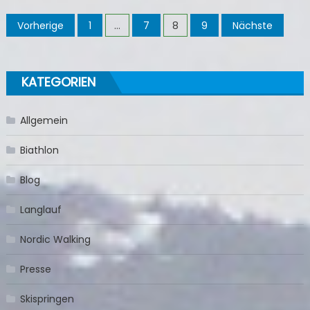
Seitennummerierung
Vorherige
1
…
7
8
9
Nächste
der
Beiträge
KATEGORIEN
Allgemein
Biathlon
Blog
Langlauf
Nordic Walking
Presse
Skispringen