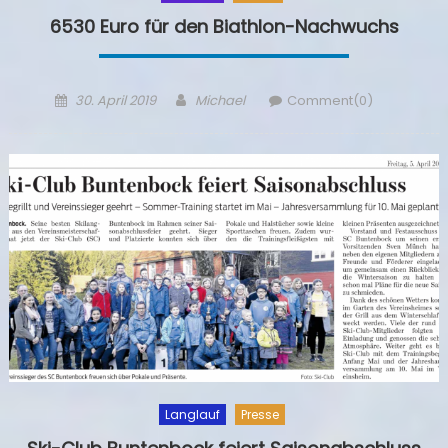
6530 Euro für den Biathlon-Nachwuchs
Posted
Author
30. April 2019
Michael
Comment(0)
on
Langlauf
Presse