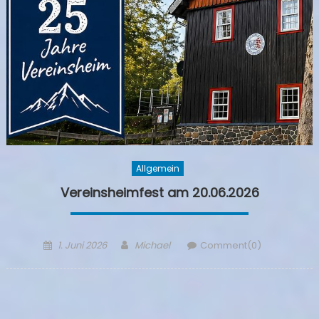
Allgemein
Vereinsheimfest am 20.06.2026
Posted
Author
1. Juni 2026
Michael
Comment(0)
on