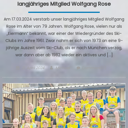
langjähriges Mitglied Wolfgang Rose
Am 17.03.2024 verstarb unser langjähriges Mitglied Wolfgang
Rose im Alter von 79 Jahren. Wolfgang Rose, vielen nur als
„Eiermann“ bekannt, war einer der Wiedergründer des Ski-
Clubs im Jahre 1961. Zwar nahm er sich von 1973 an eine 9-
jährige Auszeit vom Ski-Club, als er nach München verzog,
war dann aber ab 1982 wieder ein aktives und […]
Posted
Author
21. April 2024
Michael
Comment(0)
on