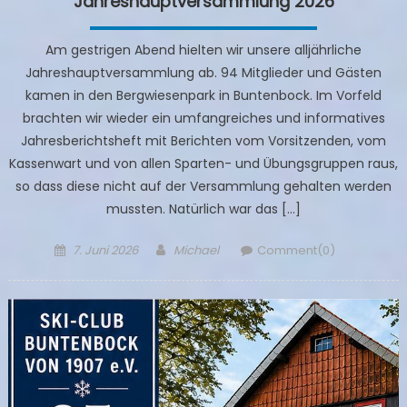
Jahreshauptversammlung 2026
Am gestrigen Abend hielten wir unsere alljährliche
Jahreshauptversammlung ab. 94 Mitglieder und Gästen
kamen in den Bergwiesenpark in Buntenbock. Im Vorfeld
brachten wir wieder ein umfangreiches und informatives
Jahresberichtsheft mit Berichten vom Vorsitzenden, vom
Kassenwart und von allen Sparten- und Übungsgruppen raus,
so dass diese nicht auf der Versammlung gehalten werden
mussten. Natürlich war das […]
Posted
Author
7. Juni 2026
Michael
Comment(0)
on