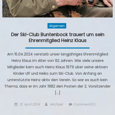
Allgemein
Der Ski-Club Buntenbock trauert um sein
Ehrenmitglied Heinz Klaus
Am 15.04.2024 verstarb unser langjähriges Ehrenmitglied
Heinz Klaus im Alter von 92 Jahren. Wie viele unsere
Mitglieder kam auch Heinz Klaus 1979 über seine aktiven
Kinder Ulf und Heiko zum Ski-Club. Von Anfang an
unterstützte Heinz aktiv den Verein. So war es auch kein
Thema, dass er im Jahr 1982 den Posten der 2. Vorsitzender
[…]
Posted
Author
21. April 2024
Michael
Comment(0)
on