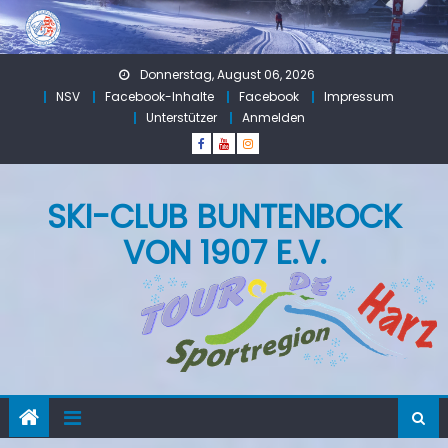
Skip
to
content
Donnerstag, August 06, 2026
NSV
Facebook-Inhalte
Facebook
Impressum
Unterstützer
Anmelden
SKI-CLUB BUNTENBOCK
VON 1907 E.V.