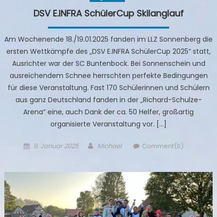
DSV E.INFRA SchülerCup Skilanglauf
Am Wochenende 18./19.01.2025 fanden im LLZ Sonnenberg die
ersten Wettkämpfe des „DSV E.INFRA SchülerCup 2025“ statt,
Ausrichter war der SC Buntenbock. Bei Sonnenschein und
ausreichendem Schnee herrschten perfekte Bedingungen
für diese Veranstaltung. Fast 170 Schülerinnen und Schülern
aus ganz Deutschland fanden in der „Richard-Schulze-
Arena“ eine, auch Dank der ca. 50 Helfer, großartig
organisierte Veranstaltung vor. […]
Posted
Author
9. Januar 2025
Michael
Comment(0)
on