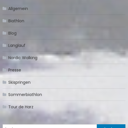
Allgemein
Biathlon
Blog
Langlauf
Nordic Walking
Presse
Skispringen
Sommerbiathlon
Tour de Harz
Suchen