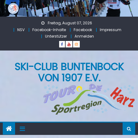
Skip
to
content
Freitag, August 07, 2026
NSV
Facebook-Inhalte
Facebook
Impressum
Unterstützer
Anmelden
SKI-CLUB BUNTENBOCK
VON 1907 E.V.