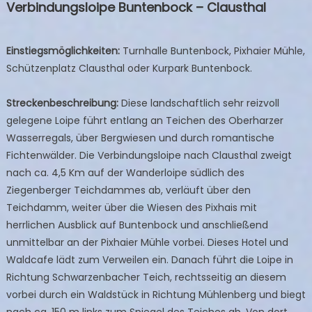
Verbindungsloipe Buntenbock – Clausthal
Einstiegsmöglichkeiten:
Turnhalle Buntenbock, Pixhaier Mühle,
Schützenplatz Clausthal oder Kurpark Buntenbock.
Streckenbeschreibung:
Diese landschaftlich sehr reizvoll
gelegene Loipe führt entlang an Teichen des Oberharzer
Wasserregals, über Bergwiesen und durch romantische
Fichtenwälder. Die Verbindungsloipe nach Clausthal zweigt
nach ca. 4,5 Km auf der Wanderloipe südlich des
Ziegenberger Teichdammes ab, verläuft über den
Teichdamm, weiter über die Wiesen des Pixhais mit
herrlichen Ausblick auf Buntenbock und anschließend
unmittelbar an der Pixhaier Mühle vorbei. Dieses Hotel und
Waldcafe lädt zum Verweilen ein. Danach führt die Loipe in
Richtung Schwarzenbacher Teich, rechtsseitig an diesem
vorbei durch ein Waldstück in Richtung Mühlenberg und biegt
nach ca. 150 m links zum Spiegel des Teiches ab. Von dort