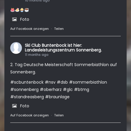
10 months ago
Foto
Auf Facebook anzeigen
·
Teilen
Ski Club Buntenbock
ist hier:
Landesleistungszentrum Sonnenberg.
11 months ago
2. Tag Deutsche Meisterschaft Sommerbiathlon auf
Sonnenberg.
#scbuntenbock
#nsv
#dsb
#sommerbiathlon
#sonnenberg
#oberharz
#glc
#btmg
#standreasberg
#braunlage
Foto
Auf Facebook anzeigen
·
Teilen