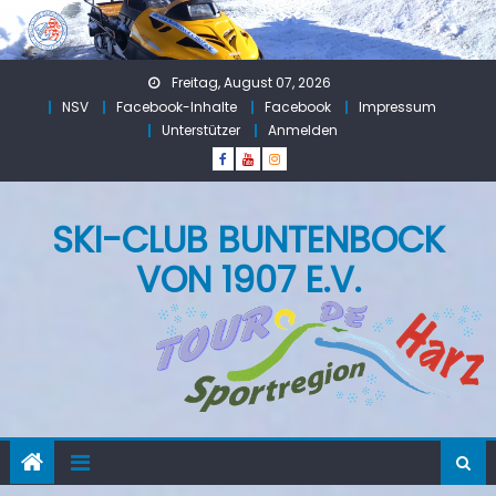
Skip
to
content
Freitag, August 07, 2026
NSV
Facebook-Inhalte
Facebook
Impressum
Unterstützer
Anmelden
SKI-CLUB BUNTENBOCK
VON 1907 E.V.