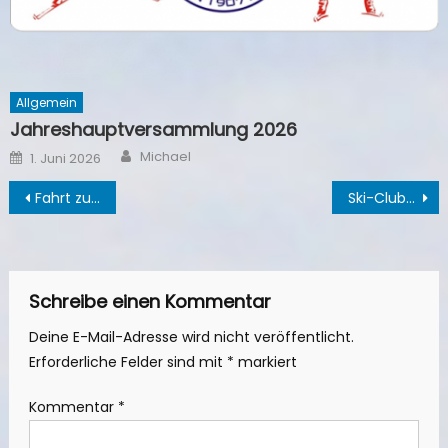
Allgemein
Jahreshauptversammlung 2026
Author
Posted
Michael
1. Juni 2026
on
Beitragsnavigation
Fahrt zum Adventsmarkt Wöltingerode
Ski-Clubs mache Kinder winterfit
Schreibe einen Kommentar
Deine E-Mail-Adresse wird nicht veröffentlicht.
Erforderliche Felder sind mit
*
markiert
Kommentar
*