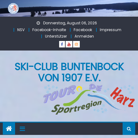
Skip
to
content
Donnerstag, August 06, 2026
NSV
Facebook-Inhalte
Facebook
Impressum
Unterstützer
Anmelden
SKI-CLUB BUNTENBOCK
VON 1907 E.V.