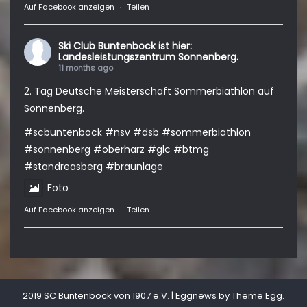
Auf Facebook anzeigen
·
Teilen
Ski Club Buntenbock
ist hier:
Landesleistungszentrum Sonnenberg.
11 months ago
2. Tag Deutsche Meisterschaft Sommerbiathlon auf
Sonnenberg.
#scbuntenbock
#nsv
#dsb
#sommerbiathlon
#sonnenberg
#oberharz
#glc
#btmg
#standreasberg
#braunlage
Foto
Auf Facebook anzeigen
·
Teilen
2019 SC Buntenbock von 1907 e.V.
|
Eggnews by
Theme Egg
.