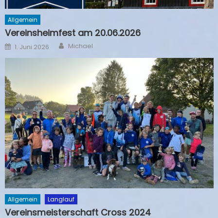
Allgemein
Vereinsheimfest am 20.06.2026
Author
Posted
Michael
1. Juni 2026
on
Allgemein
Langlauf
Vereinsmeisterschaft Cross 2024