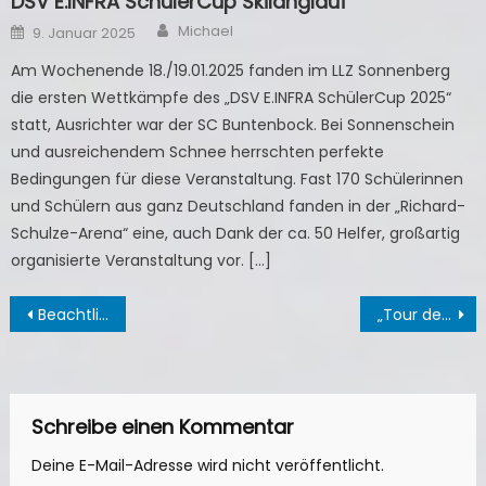
DSV E.INFRA SchülerCup Skilanglauf
Author
Posted
Michael
9. Januar 2025
on
Am Wochenende 18./19.01.2025 fanden im LLZ Sonnenberg
die ersten Wettkämpfe des „DSV E.INFRA SchülerCup 2025“
statt, Ausrichter war der SC Buntenbock. Bei Sonnenschein
und ausreichendem Schnee herrschten perfekte
Bedingungen für diese Veranstaltung. Fast 170 Schülerinnen
und Schülern aus ganz Deutschland fanden in der „Richard-
Schulze-Arena“ eine, auch Dank der ca. 50 Helfer, großartig
organisierte Veranstaltung vor. […]
Beitragsnavigation
Beachtliche Erfolge beim DSV Schülercup
„Tour de Harz“ – Lauf 5 Sprintwettkampf
Schreibe einen Kommentar
Deine E-Mail-Adresse wird nicht veröffentlicht.