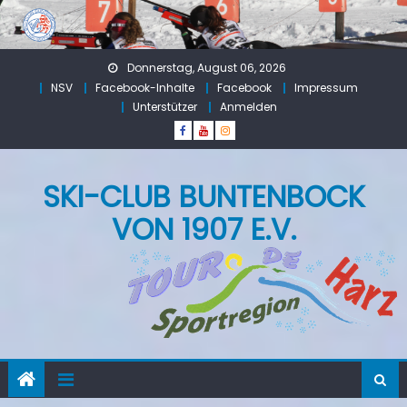
Skip
to
content
Donnerstag, August 06, 2026
NSV
Facebook-Inhalte
Facebook
Impressum
Unterstützer
Anmelden
SKI-CLUB BUNTENBOCK
VON 1907 E.V.