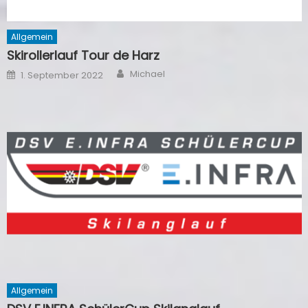
Allgemein
Skirollerlauf Tour de Harz
Author
Posted
Michael
1. September 2022
on
Allgemein