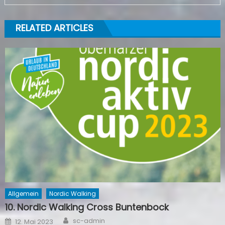
RELATED ARTICLES
Allgemein
Nordic Walking
10. Nordic Walking Cross Buntenbock
Author
Posted
sc-admin
12. Mai 2023