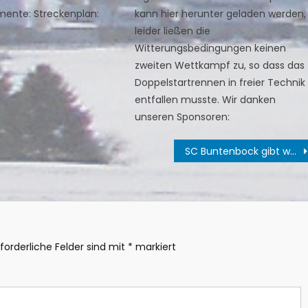
mente: Streckenplan:
kann hier herunter geladen werden,
leider ließen die
Witterungsbedingungen keinen
zweiten Wettkampf zu, so dass das
Doppelstartrennen in freier Technik
entfallen musste. Wir danken
unseren Sponsoren:
SC Buntenbock gibt weiter den Ton an
rforderliche Felder sind mit
*
markiert