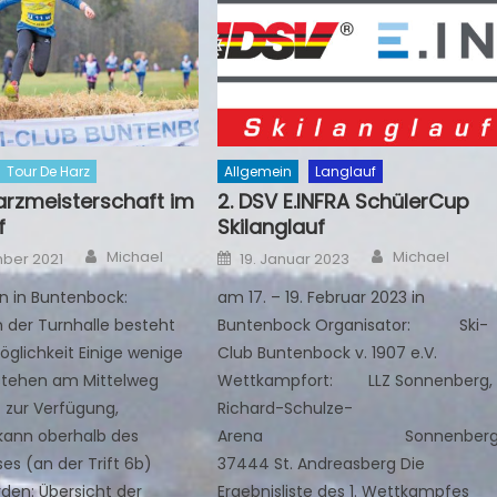
Tour De Harz
Allgemein
Langlauf
arzmeisterschaft im
2. DSV E.INFRA SchülerCup
f
Skilanglauf
Author
Author
Posted
Michael
Michael
mber 2021
19. Januar 2023
on
on in Buntenbock:
am 17. – 19. Februar 2023 in
 der Turnhalle besteht
Buntenbock Organisator: Ski-
öglichkeit Einige wenige
Club Buntenbock v. 1907 e.V.
 stehen am Mittelweg
Wettkampfort: LLZ Sonnenberg,
 zur Verfügung,
Richard-Schulze-
kann oberhalb des
Arena Sonnenberg
es (an der Trift 6b)
37444 St. Andreasberg Die
den: Übersicht der
Ergebnisliste des 1. Wettkampfes