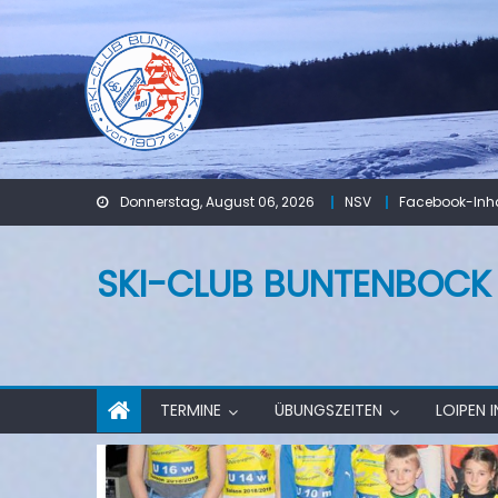
Skip
to
content
Donnerstag, August 06, 2026
NSV
Facebook-Inha
SKI-CLUB BUNTENBOCK V
TERMINE
ÜBUNGSZEITEN
LOIPEN 