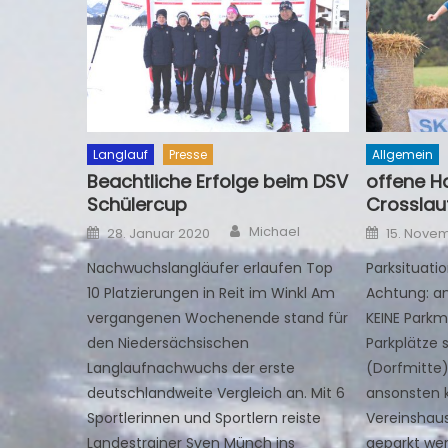
Langlauf
Presse
Allgemein
Beachtliche Erfolge beim DSV
offene H
Schülercup
Crosslau
Author
Posted
Posted
Michael
28. Januar 2020
15. Nove
on
on
Nachwuchslangläufer erlaufen Top
Parksituati
10 Platzierungen in Reit im Winkl Am
Achtung: an
vergangenen Wochenende stand für
KEINE Parkm
den Niedersächsischen
Parkplätze
Langlaufnachwuchs der erste
(Dorfmitte)
deutschlandweite Vergleich an. Mit 6
ansonsten 
Sportlerinnen und Sportlern reiste
Vereinshaus
Landestrainer Sven Münch ins
geparkt wer